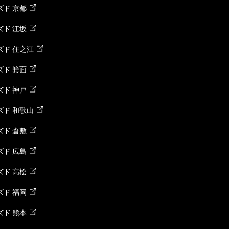
ド 京都
ド 江坂
ズド 住之江
ド 箕面
ド 神戸
ズド 和歌山
ド 倉敷
ド 広島
ド 高松
ド 福岡
ド 熊本