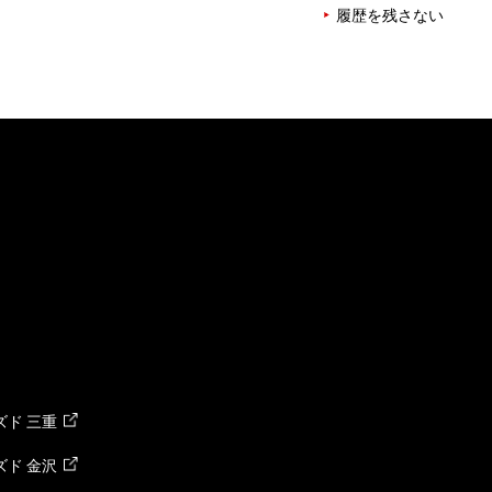
履歴を残さない
ド 三重
ド 金沢