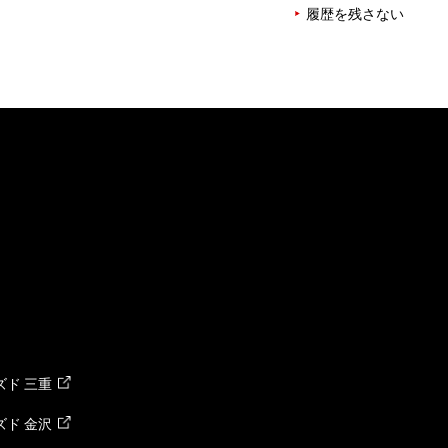
履歴を残さない
ド 三重
ド 金沢