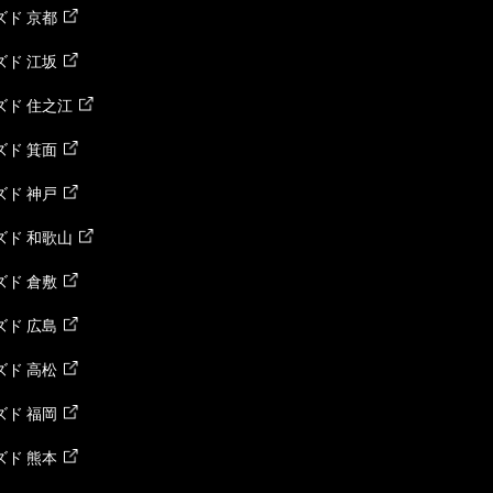
ド 京都
ド 江坂
ズド 住之江
ド 箕面
ド 神戸
ズド 和歌山
ド 倉敷
ド 広島
ド 高松
ド 福岡
ド 熊本