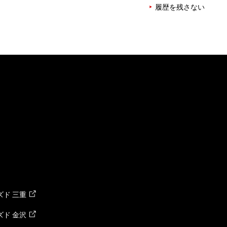
履歴を残さない
ド 三重
ド 金沢