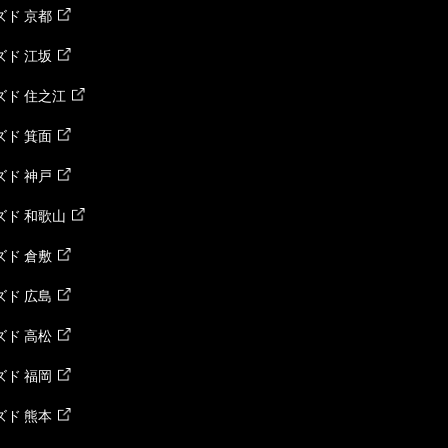
ド 京都
ド 江坂
ズド 住之江
ド 箕面
ド 神戸
ズド 和歌山
ド 倉敷
ド 広島
ド 高松
ド 福岡
ド 熊本