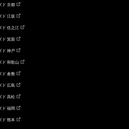
ド 京都
ド 江坂
ズド 住之江
ド 箕面
ド 神戸
ズド 和歌山
ド 倉敷
ド 広島
ド 高松
ド 福岡
ド 熊本