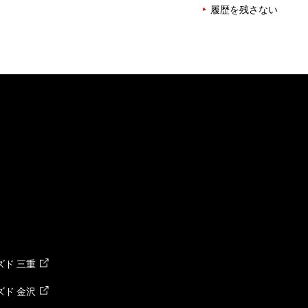
履歴を残さない
ド 三重
ド 金沢