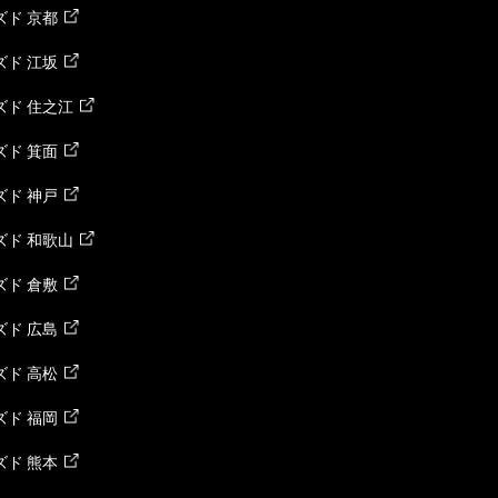
ド 京都
ド 江坂
ズド 住之江
ド 箕面
ド 神戸
ズド 和歌山
ド 倉敷
ド 広島
ド 高松
ド 福岡
ド 熊本