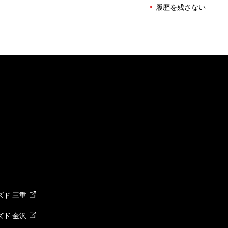
履歴を残さない
ド 三重
ド 金沢