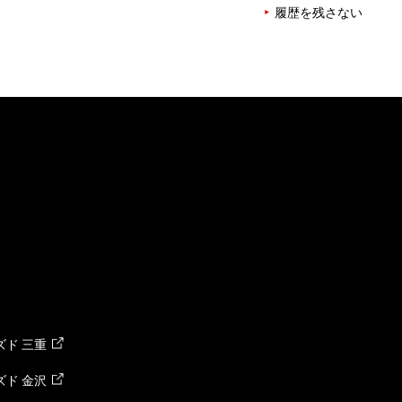
履歴を残さない
ド 三重
ド 金沢