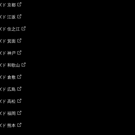
ド 京都
ド 江坂
ズド 住之江
ド 箕面
ド 神戸
ズド 和歌山
ド 倉敷
ド 広島
ド 高松
ド 福岡
ド 熊本