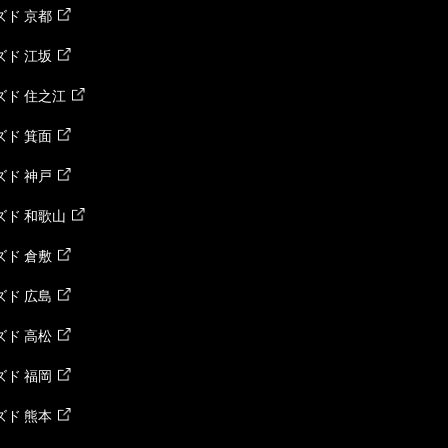
ド 京都
ド 江坂
ズド 住之江
ド 箕面
ド 神戸
ズド 和歌山
ド 倉敷
ド 広島
ド 高松
ド 福岡
ド 熊本