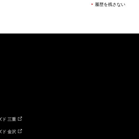
履歴を残さない
ド 三重
ド 金沢