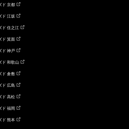
ド 京都
ド 江坂
ズド 住之江
ド 箕面
ド 神戸
ズド 和歌山
ド 倉敷
ド 広島
ド 高松
ド 福岡
ド 熊本