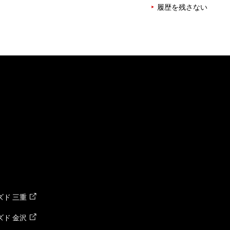
履歴を残さない
ド 三重
ド 金沢