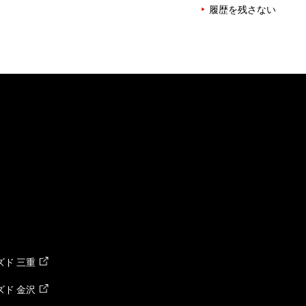
履歴を残さない
ド 三重
ド 金沢