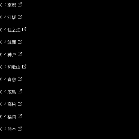
ド 京都
ド 江坂
ズド 住之江
ド 箕面
ド 神戸
ズド 和歌山
ド 倉敷
ド 広島
ド 高松
ド 福岡
ド 熊本