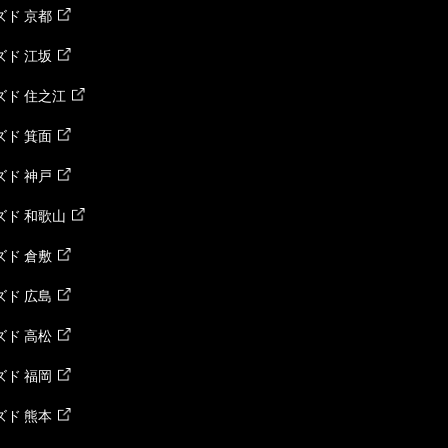
ド 京都
ド 江坂
ズド 住之江
ド 箕面
ド 神戸
ズド 和歌山
ド 倉敷
ド 広島
ド 高松
ド 福岡
ド 熊本