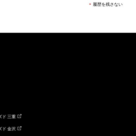
履歴を残さない
ド 三重
ド 金沢