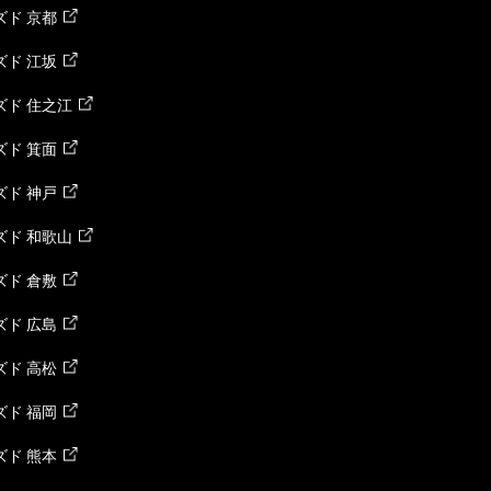
ド 京都
ド 江坂
ズド 住之江
ド 箕面
ド 神戸
ズド 和歌山
ド 倉敷
ド 広島
ド 高松
ド 福岡
ド 熊本