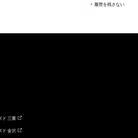
履歴を残さない
ド 三重
ド 金沢