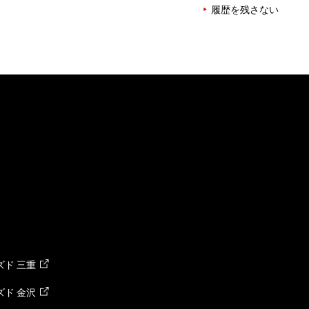
履歴を残さない
ド 三重
ド 金沢