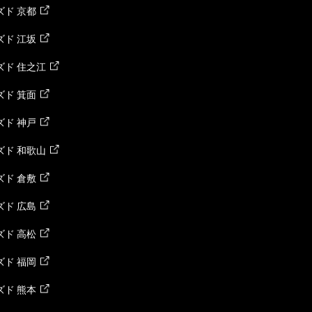
ド 京都
ド 江坂
ズド 住之江
ド 箕面
ド 神戸
ズド 和歌山
ド 倉敷
ド 広島
ド 高松
ド 福岡
ド 熊本