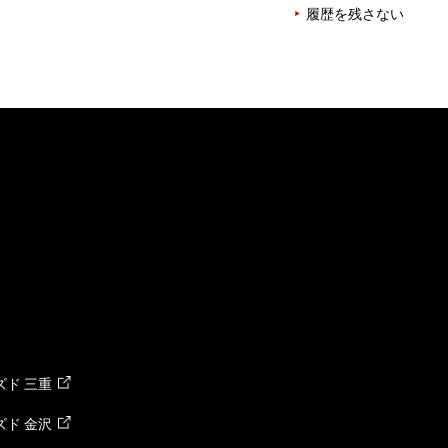
履歴を残さない
ド 三重
ド 金沢