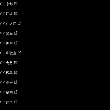
ド 京都
ド 江坂
ズド 住之江
ド 箕面
ド 神戸
ズド 和歌山
ド 倉敷
ド 広島
ド 高松
ド 福岡
ド 熊本