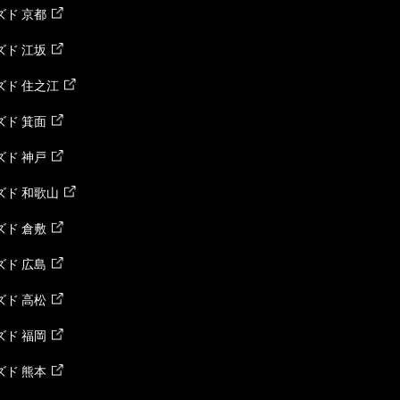
ド 京都
ド 江坂
ズド 住之江
ド 箕面
ド 神戸
ズド 和歌山
ド 倉敷
ド 広島
ド 高松
ド 福岡
ド 熊本