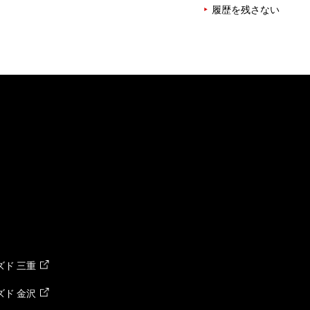
履歴を残さない
ド 三重
ド 金沢