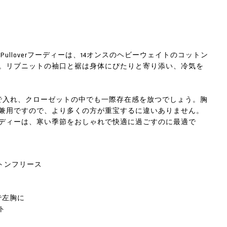
Pulloverフーディーは、14オンスのヘビーウェイトのコットン
。リブニットの袖口と裾は身体にぴたりと寄り添い、冷気を
で入れ、クローゼットの中でも一際存在感を放つでしょう。胸
兼用ですので、より多くの方が重宝するに違いありません。
ディーは、寒い季節をおしゃれで快適に過ごすのに最適で
トンフリース
で左胸に
ト