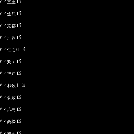
ド 三重
ド 金沢
ド 京都
ド 江坂
ズド 住之江
ド 箕面
ド 神戸
ズド 和歌山
ド 倉敷
ド 広島
ド 高松
ド 福岡