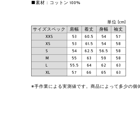
■素材：コットン 100%
単位 (cm)
サイズスペック
肩幅
着丈
身幅
袖丈
XXS
53
60.5
54
57
XS
53
61.5
54
58
S
54
62.5
56.5
58
M
55
63
59
58
L
55.5
64
62
63
XL
57
66
65
63
※手作業による実測値です。商品によって多少の個