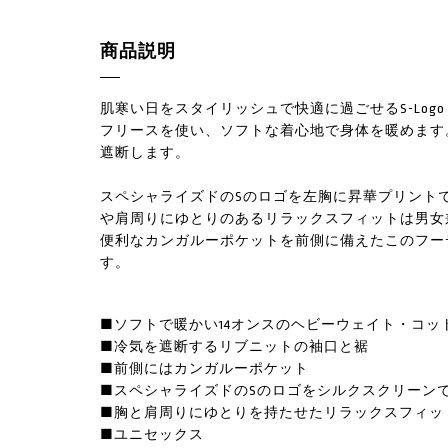
商品説明
肌寒い日をスタイリッシュで快適に過ごせるS-Logo 
フリースを使い、ソフトな着心地で身体を暖めます
遮断します。
スペシャライズドのSのロゴを左胸に昇華プリント
や肩周りにゆとりのあるリラックスフィットは男女
便利なカンガルーポケットを前側に備えたこのフー
す。
■ソフトで暖かい14オンスのヘビーウェイト・コッ
■冷気を遮断するリブニットの袖口と裾
■前側にはカンガルーポケット
■スペシャライズドのSのロゴをシルクスクリーン
■胸と肩周りにゆとりを持たせたリラックスフィッ
■ユニセックス