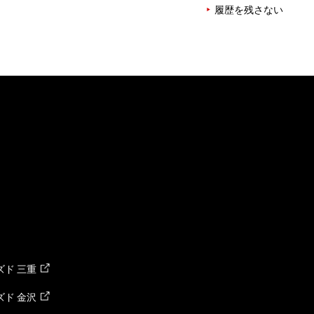
履歴を残さない
ド 三重
ド 金沢