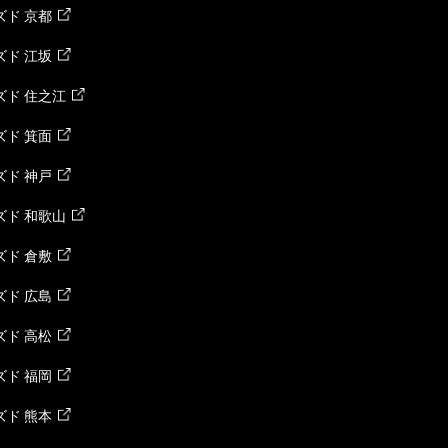
ド 京都
ド 江坂
ズド 住之江
ド 箕面
ド 神戸
ズド 和歌山
ド 倉敷
ド 広島
ド 高松
ド 福岡
ド 熊本