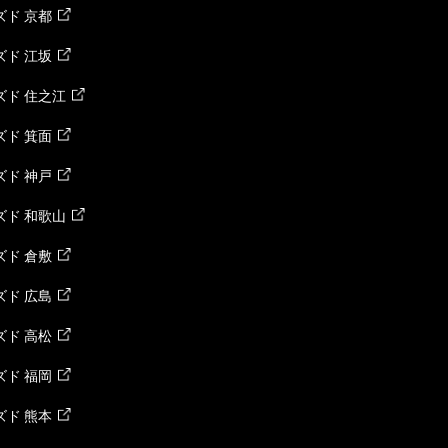
ド 京都
ド 江坂
ズド 住之江
ド 箕面
ド 神戸
ズド 和歌山
ド 倉敷
ド 広島
ド 高松
ド 福岡
ド 熊本