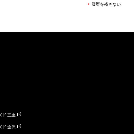
履歴を残さない
ド 三重
ド 金沢