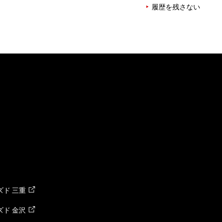
履歴を残さない
ド 三重
ド 金沢