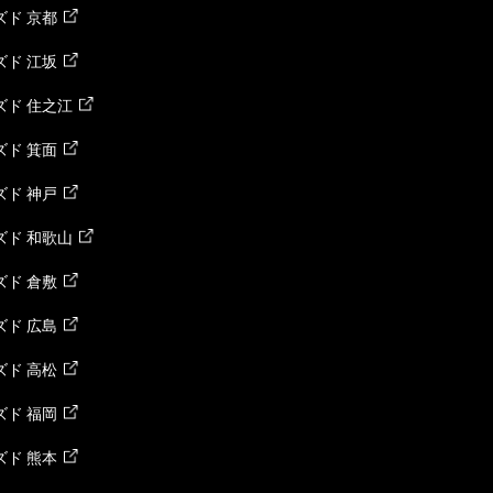
ド 京都
ド 江坂
ズド 住之江
ド 箕面
ド 神戸
ズド 和歌山
ド 倉敷
ド 広島
ド 高松
ド 福岡
ド 熊本