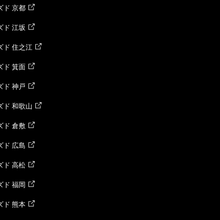
ド 京都
ド 江坂
ズド 住之江
ド 箕面
ド 神戸
ズド 和歌山
ド 倉敷
ド 広島
ド 高松
ド 福岡
ド 熊本