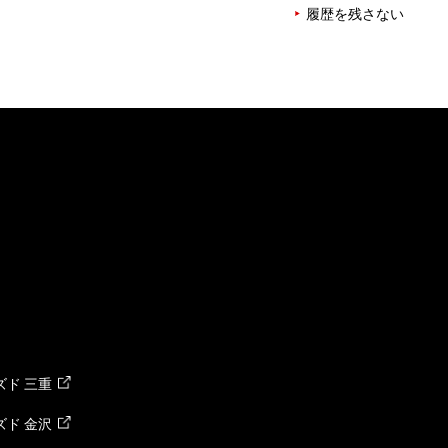
履歴を残さない
ド 三重
ド 金沢