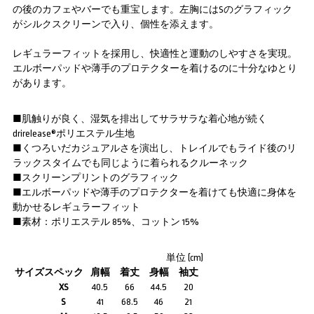
の後のカフェやバーでも重宝します。左胸にはSのグラフィック
がシルクスクリーンで入り、個性を添えます。
レギュラーフィットを採用し、快適性と運動のしやすさを実現。
エルボーパッドや薄手のプロテクターを着けるのに十分なゆとり
があります。
■肌触りが良く、湿気を排出してサラサラな着心地が続く
drirelease®ポリエステル生地
■くつろいだカジュアルさを演出し、トレイルでもライド後のリ
ラックスタイムでも同じように着られるクルーネック
■スクリーンプリントのグラフィック
■エルボーパッドや薄手のプロテクターを着けても快適に身体を
動かせるレギュラーフィット
■素材：ポリエステル 85%、コットン 15%
単位 (cm)
サイズスペック
肩幅
着丈
身幅
袖丈
XS
40.5
66
44.5
20
S
41
68.5
46
21