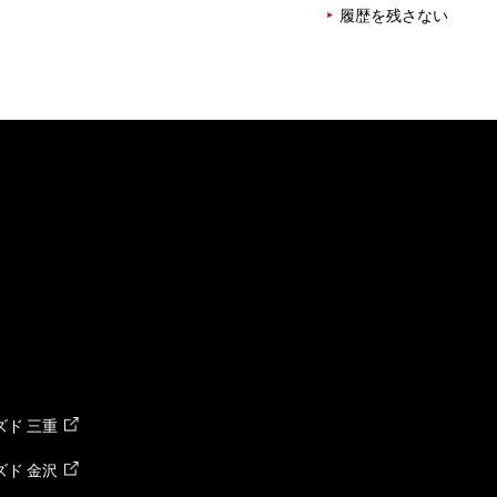
履歴を残さない
ド 三重
ド 金沢