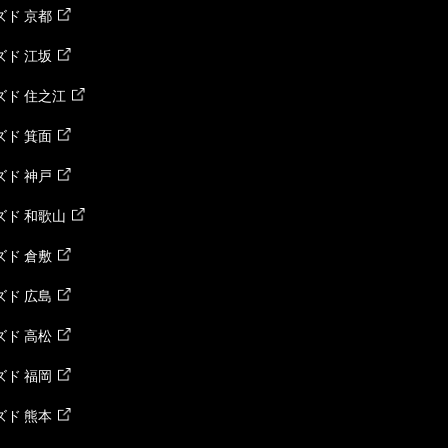
ド 京都
ド 江坂
ズド 住之江
ド 箕面
ド 神戸
ズド 和歌山
ド 倉敷
ド 広島
ド 高松
ド 福岡
ド 熊本