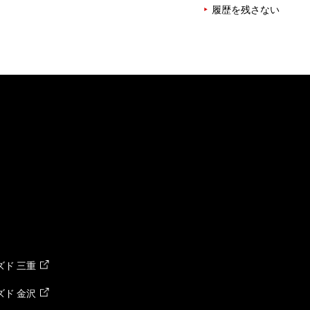
履歴を残さない
ド 三重
ド 金沢