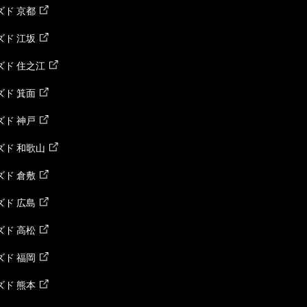
ド 京都
ド 江坂
ズド 住之江
ド 箕面
ド 神戸
ズド 和歌山
ド 倉敷
ド 広島
ド 高松
ド 福岡
ド 熊本