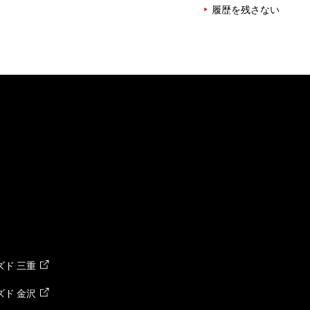
履歴を残さない
ド 三重
ド 金沢