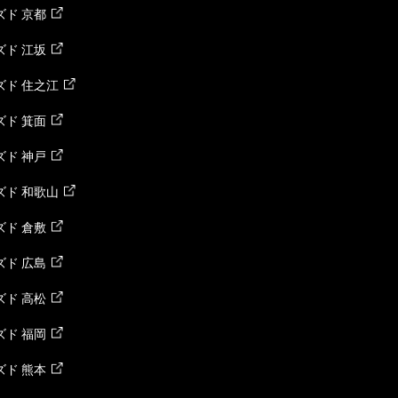
ド 京都
ド 江坂
ズド 住之江
ド 箕面
ド 神戸
ズド 和歌山
ド 倉敷
ド 広島
ド 高松
ド 福岡
ド 熊本