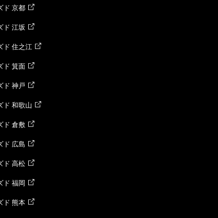
ド 京都
ド 江坂
ズド 住之江
ド 箕面
ド 神戸
ズド 和歌山
ド 倉敷
ド 広島
ド 高松
ド 福岡
ド 熊本