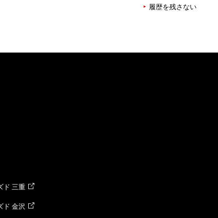
履歴を残さない
ド 三重
ド 金沢