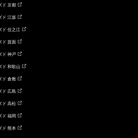
ド 京都
ド 江坂
ズド 住之江
ド 箕面
ド 神戸
ズド 和歌山
ド 倉敷
ド 広島
ド 高松
ド 福岡
ド 熊本