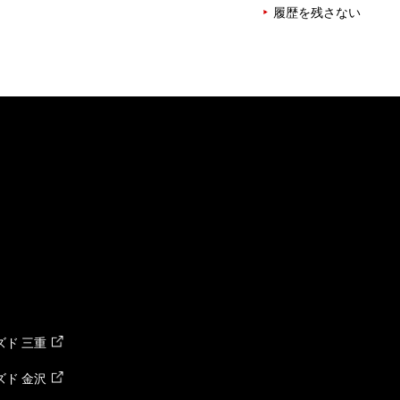
履歴を残さない
ド 三重
ド 金沢