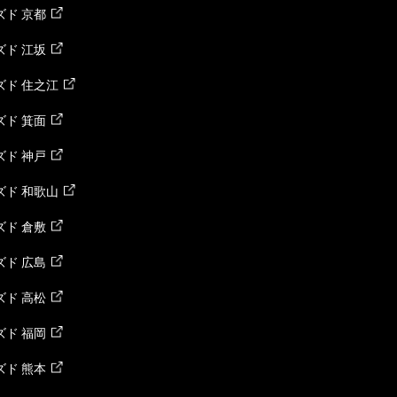
ド 京都
ド 江坂
ズド 住之江
ド 箕面
ド 神戸
ズド 和歌山
ド 倉敷
ド 広島
ド 高松
ド 福岡
ド 熊本