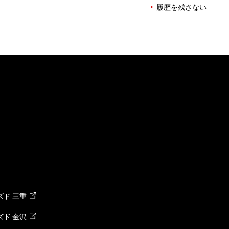
履歴を残さない
ド 三重
ド 金沢