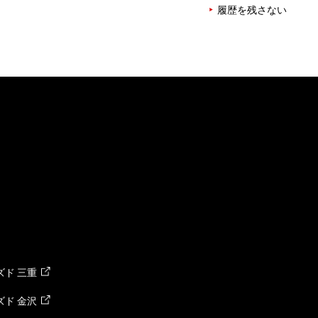
履歴を残さない
ド 三重
ド 金沢