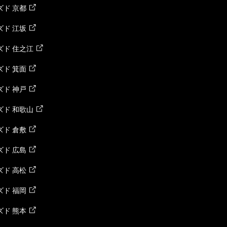
ド 京都
ド 江坂
ズド 住之江
ド 箕面
ド 神戸
ズド 和歌山
ド 倉敷
ド 広島
ド 高松
ド 福岡
ド 熊本