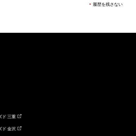
履歴を残さない
ド 三重
ド 金沢