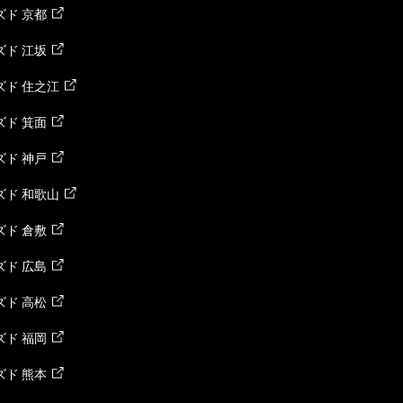
ド 京都
ド 江坂
ズド 住之江
ド 箕面
ド 神戸
ズド 和歌山
ド 倉敷
ド 広島
ド 高松
ド 福岡
ド 熊本