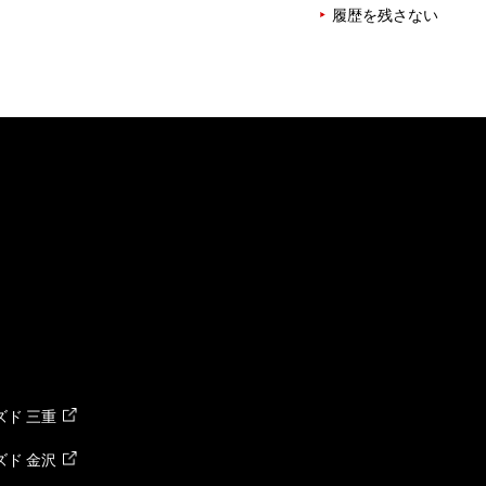
履歴を残さない
ド 三重
ド 金沢