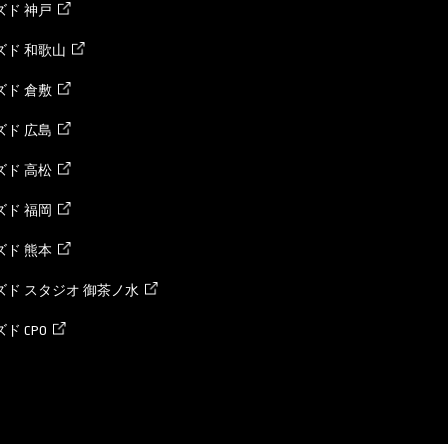
ド 神戸
ズド 和歌山
ド 倉敷
ド 広島
ド 高松
ド 福岡
ド 熊本
ド スタジオ 御茶ノ水
ド CPO