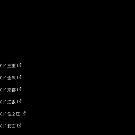
ド 三重
ド 金沢
ド 京都
ド 江坂
ズド 住之江
ド 箕面