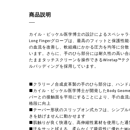
商品説明
カイル・ビッケル医学博士の設計によるスペシャライズド
Long Fingerグローブは、最高のフィットと
の血流を改善し、軟組織にかかる圧力を均等に分散
います。さらに、手のひら部分には耐久性の高い合
たままタッチスクリーンを操作できるWiretap™テク
ルパッディングを採用しています。
■クラリーノ合成皮革製の手のひら部分は、ハンド
■カイル・ビッケル医学博士が開発したBody Geome
バーとの接触面を平坦にすることにより、手の血流
格段に向上
■テーパー形状のスリップオン式カフは、シンプル
きを妨げませんに動かせます
■肌触りが良く快適な、高伸縮性素材を使用した通
■汗をサッと拭える、柔らかくて吸収性に優れたMicr