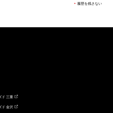
履歴を残さない
ド 三重
ド 金沢