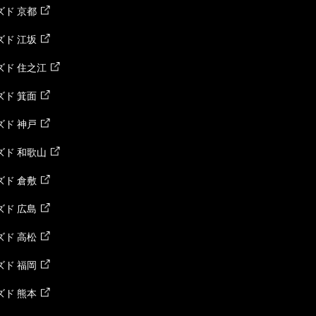
ド 京都
ド 江坂
ズド 住之江
ド 箕面
ド 神戸
ズド 和歌山
ド 倉敷
ド 広島
ド 高松
ド 福岡
ド 熊本