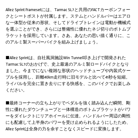
Allez Sprint Framesetには、Tarmac SL7と共用のFACTカーボンフォー
クとシートポストが付属します。ステムとハンドルバーはエアロ
な一体型か従来の形状、そしてドライブトレインは電動か機械式
を選ぶことができ、さらには整備性に優れたネジ切りのボトムブ
ラケットを採用しています。さあ、あなたの思い描く通りに、こ
のアルミ製スーパーバイクを組み上げましょう。
■Allez Sprintは、自社風洞施設Win Tunnel叩き上げで開発された
Tarmac SL7のおかげで、史上最速のアルミ製ロードバイクとなり
ました。今までにない複雑な形状のヘッドチューブや内装式ケー
ブルを採用し、距離40km走行時に旧モデルと比べて41秒を短縮。
ライバルを完全に置き去りにする快感を、このバイクでお楽しみ
ください。
■最終コーナーの立ち上がりでペダルを強く踏み込んだ瞬間、剛
性に優れたダウンチューブと一体構造のボトムブラケットがパワ
ーをダイレクトにリアホイールに伝達。ハンドルバー周辺の剛性
にも配慮して上半身のパワーを受け止められるようにしたため、
Allez Sprintは全身の力を余すことなくスピードに変換します。