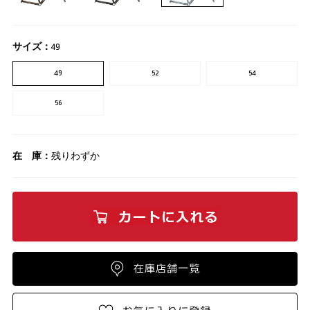
サイズ：
49
49
52
54
56
在 庫：
残りわずか