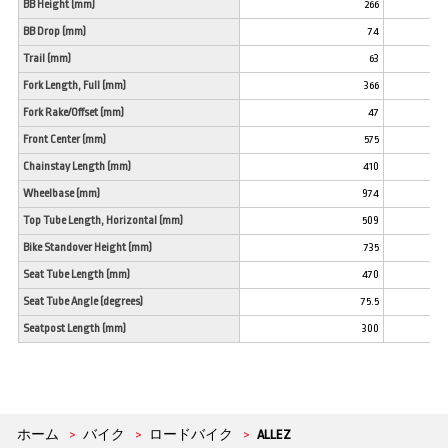
BB Height (mm)
266
BB Drop (mm)
74
Trail (mm)
63
Fork Length, Full (mm)
366
Fork Rake/Offset (mm)
47
Front Center (mm)
575
Chainstay Length (mm)
410
Wheelbase (mm)
974
Top Tube Length, Horizontal (mm)
509
Bike Standover Height (mm)
735
Seat Tube Length (mm)
470
Seat Tube Angle (degrees)
75.5
Seatpost Length (mm)
300
ホーム
>
バイク
>
ロードバイク
>
ALLEZ