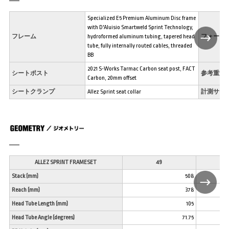
Specialized E5 Premium Aluminum Disc frame
with D'Aluisio Smartweld Sprint Technology,
フレーム
hydroformed aluminum tubing, tapered head
フォーク
tube, fully internally routed cables, threaded
BB
2021 S-Works Tarmac Carbon seat post, FACT
シートポスト
参考重量
Carbon, 20mm offset
シートクランプ
Allez Sprint seat collar
計測サイ
ALLEZ SPRINT FRAMESET
49
5
Stack (mm)
508
Reach (mm)
378
Head Tube Length (mm)
105
Head Tube Angle (degrees)
71.75