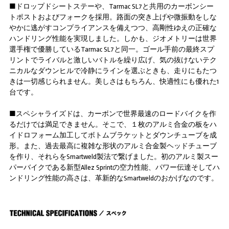
■ドロップドシートステーや、Tarmac SL7と共用のカーボンシー
トポストおよびフォークを採用。路面の突き上げや微振動をしな
やかに逃がすコンプライアンスを備えつつ、高剛性ゆえの正確な
ハンドリング性能を実現しました。しかも、ジオメトリーは世界
選手権で優勝しているTarmac SL7と同一。ゴール手前の最終スプ
リントでライバルと激しいバトルを繰り広げ、気の抜けないテク
ニカルなダウンヒルで冷静にラインを選ぶときも、走りにもたつ
きは一切感じられません。美しさはもちろん、快適性にも優れた1
台です。
■スペシャライズドは、カーボンで世界最速のロードバイクを作
るだけでは満足できません。そこで、１枚のアルミ合金の板をハ
イドロフォーム加工してボトムブラケットとダウンチューブを成
形。また、過去最高に複雑な形状のアルミ合金製ヘッドチューブ
を作り、それらをSmartweld製法で繋げました。初のアルミ製スー
パーバイクである新型Allez Sprintの空力性能、パワー伝達そしてハ
ンドリング性能の高さは、革新的なSmartweldのおかげなのです。