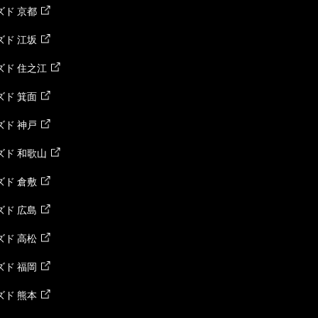
ド 京都
ド 江坂
ズド 住之江
ド 箕面
ド 神戸
ズド 和歌山
ド 倉敷
ド 広島
ド 高松
ド 福岡
ド 熊本