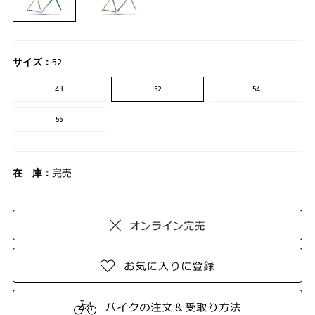
サイズ：
52
49
52
54
56
在 庫：
完売