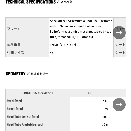
Specialized E5 Premium Aluminum Disc frame
with D'Aluisio Smartweld Technology,
フレーム
フォーク
hydroformed aluminum tubing, tapered head
tube, threaded BB, UDH dropout
参考重量
1.98kg (4 lb, 5.8 oz)
シートク
計測サイズ
56
シートポ
CRUX DSW FRAMESET
49
52
Stack (mm)
530
Reach (mm)
375
Head Tube Length (mm)
100
Head Tube Angle (degrees)
70.5