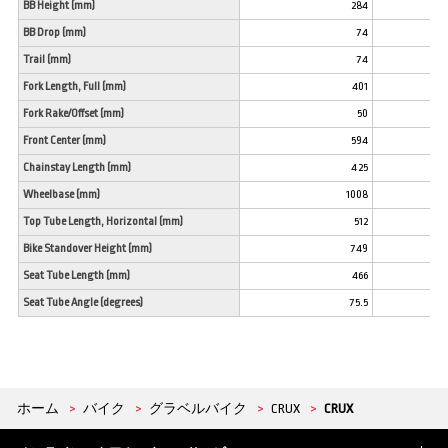
BB Height (mm)
284
BB Drop (mm)
74
Trail (mm)
74
Fork Length, Full (mm)
401
Fork Rake/Offset (mm)
50
Front Center (mm)
594
Chainstay Length (mm)
425
Wheelbase (mm)
1008
Top Tube Length, Horizontal (mm)
512
Bike Standover Height (mm)
749
Seat Tube Length (mm)
466
Seat Tube Angle (degrees)
75.5
ホーム
>
バイク
>
グラベルバイク
>
CRUX
>
CRUX