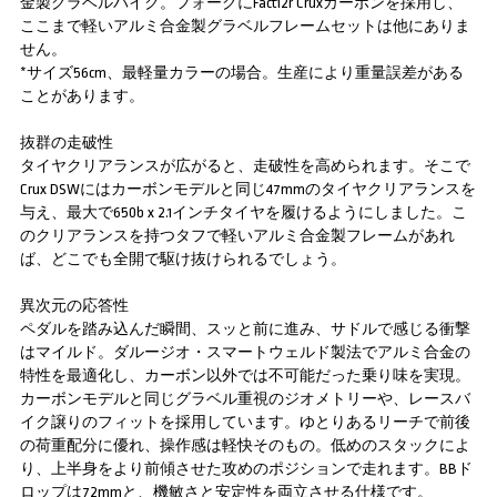
金製グラベルバイク。フォークにFact12r Cruxカーボンを採用し、
ここまで軽いアルミ合金製グラベルフレームセットは他にありま
せん。
*サイズ56cm、最軽量カラーの場合。生産により重量誤差がある
ことがあります。
抜群の走破性
タイヤクリアランスが広がると、走破性を高められます。そこで
Crux DSWにはカーボンモデルと同じ47mmのタイヤクリアランスを
与え、最大で650b x 2.1インチタイヤを履けるようにしました。こ
のクリアランスを持つタフで軽いアルミ合金製フレームがあれ
ば、どこでも全開で駆け抜けられるでしょう。
異次元の応答性
ペダルを踏み込んだ瞬間、スッと前に進み、サドルで感じる衝撃
はマイルド。ダルージオ・スマートウェルド製法でアルミ合金の
特性を最適化し、カーボン以外では不可能だった乗り味を実現。
カーボンモデルと同じグラベル重視のジオメトリーや、レースバ
イク譲りのフィットを採用しています。ゆとりあるリーチで前後
の荷重配分に優れ、操作感は軽快そのもの。低めのスタックによ
り、上半身をより前傾させた攻めのポジションで走れます。BBド
ロップは72mmと、機敏さと安定性を両立させる仕様です。