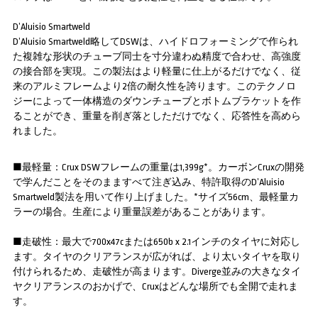
D’Aluisio Smartweld
D’Aluisio Smartweld略してDSWは、ハイドロフォーミングで作られ
た複雑な形状のチューブ同士を寸分違わぬ精度で合わせ、高強度
の接合部を実現。この製法はより軽量に仕上がるだけでなく、従
来のアルミフレームより2倍の耐久性を誇ります。このテクノロ
ジーによって一体構造のダウンチューブとボトムブラケットを作
ることができ、重量を削ぎ落としただけでなく、応答性を高めら
れました。
■最軽量：Crux DSWフレームの重量は1,399g*。カーボンCruxの開発
で学んだことをそのまますべて注ぎ込み、特許取得のD’Aluisio
Smartweld製法を用いて作り上げました。*サイズ56cm、最軽量カ
ラーの場合。生産により重量誤差があることがあります。
■走破性：最大で700x47cまたは650b x 2.1インチのタイヤに対応し
ます。タイヤのクリアランスが広がれば、より太いタイヤを取り
付けられるため、走破性が高まります。Diverge並みの大きなタイ
ヤクリアランスのおかげで、Cruxはどんな場所でも全開で走れま
す。