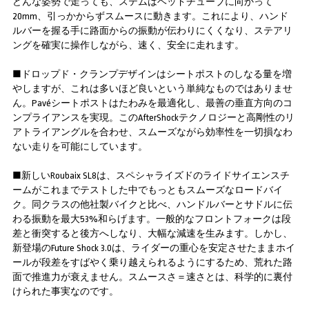
どんな姿勢で走っても、ステムはヘッドチューブに向かって
20mm、引っかからずスムースに動きます。これにより、ハンド
ルバーを握る手に路面からの振動が伝わりにくくなり、ステアリ
ングを確実に操作しながら、速く、安全に走れます。
■ドロップド・クランプデザインはシートポストのしなる量を増
やしますが、これは多いほど良いという単純なものではありませ
ん。Pavéシートポストはたわみを最適化し、最善の垂直方向のコ
ンプライアンスを実現。このAfterShockテクノロジーと高剛性のリ
アトライアングルを合わせ、スムーズながら効率性を一切損なわ
ない走りを可能にしています。
■新しいRoubaix SL8は、スペシャライズドのライドサイエンスチ
ームがこれまでテストした中でもっともスムーズなロードバイ
ク。同クラスの他社製バイクと比べ、ハンドルバーとサドルに伝
わる振動を最大53%和らげます。一般的なフロントフォークは段
差と衝突すると後方へしなり、大幅な減速を生みます。しかし、
新登場のFuture Shock 3.0は、ライダーの重心を安定させたままホイ
ールが段差をすばやく乗り越えられるようにするため、荒れた路
面で推進力が衰えません。スムースさ＝速さとは、科学的に裏付
けられた事実なのです。