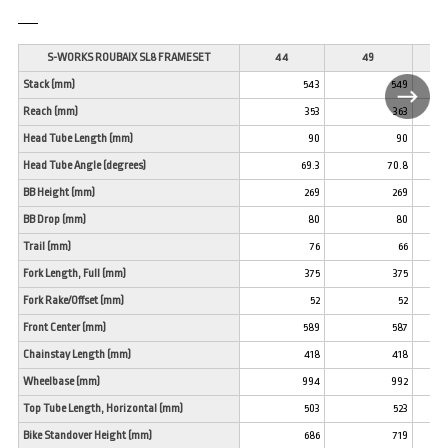
S-WORKS ROUBAIX SL8 FRAMESET
44
49
Stack (mm)
543
549
Reach (mm)
353
363
Head Tube Length (mm)
90
90
Head Tube Angle (degrees)
69.3
70.8
BB Height (mm)
269
269
BB Drop (mm)
80
80
Trail (mm)
76
66
Fork Length, Full (mm)
375
375
Fork Rake/Offset (mm)
52
52
Front Center (mm)
589
587
Chainstay Length (mm)
418
418
Wheelbase (mm)
994
992
Top Tube Length, Horizontal (mm)
503
523
Bike Standover Height (mm)
686
719