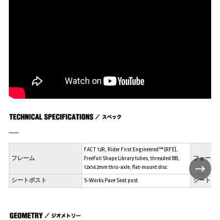
FACT 12R, Rider First Engineered™ (RFE),
フレーム
FreeFoil Shape Library tubes, threaded BB,
フォーク
12x142mm thru-axle, flat-mount disc
シートポスト
S-Works Pave Seat post
シートク