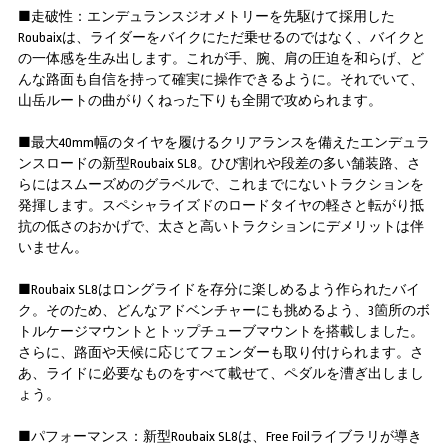
■走破性：エンデュランスジオメトリーを先駆けて採用した
Roubaixは、ライダーをバイクにただ乗せるのではなく、バイクと
の一体感を生み出します。これが手、腕、肩の圧迫を和らげ、ど
んな路面も自信を持って確実に操作できるように。それでいて、
山岳ルートの曲がりくねった下りも全開で攻められます。
■最大40mm幅のタイヤを履けるクリアランスを備えたエンデュラ
ンスロードの新型Roubaix SL8。ひび割れや段差の多い舗装路、さ
らにはスムーズめのグラベルで、これまでにないトラクションを
発揮します。スペシャライズドのロードタイヤの軽さと転がり抵
抗の低さのおかげで、太さと高いトラクションにデメリットは伴
いません。
■Roubaix SL8はロングライドを存分に楽しめるよう作られたバイ
ク。そのため、どんなアドベンチャーにも挑めるよう、3箇所のボ
トルケージマウントとトップチューブマウントを搭載しました。
さらに、路面や天候に応じてフェンダーも取り付けられます。さ
あ、ライドに必要なものをすべて載せて、ペダルを漕ぎ出しまし
ょう。
■パフォーマンス：新型Roubaix SL8は、Free Foilライブラリが導き