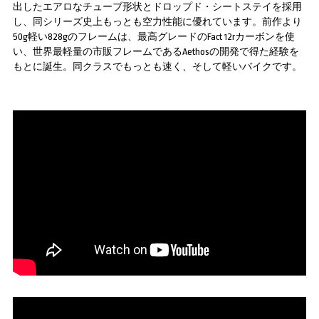
出したエアロなチューブ形状とドロップド・シートステイを採用
し、同シリーズ史上もっとも空力性能に優れています。前作より
50g軽い828gのフレームは、最高グレードのFact 12rカーボンを使
い、世界最軽量の市販フレームであるAethosの開発で得た経験を
もとに誕生。同クラスでもっとも速く、そして軽いバイクです。