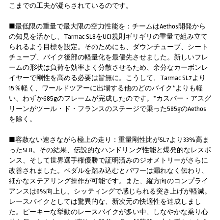
こまでの工夫が凝らされているのです。
■最低限の重量で最大限の空力性能を：チームはAethos開発から
の知見を活かし、Tarmac SL8をUCI規則ギリギリの重量で組み立て
られるよう目標を設定。そのためにも、ダウンチューブ、シート
チューブ、バイク後部の軽量化を最優先させました。新しいフレ
ームの形状は負荷を効率よく分散させるため、余分なカーボンレ
イヤーで剛性を高める必要は皆無に。こうして、Tarmac SL7より
15％軽く、ワールドツアーに出場する他のどのバイク*よりも軽
い、わずか685gのフレームが完成したのです。*カスパー・アスグ
リーンがツール・ド・フランスのステージで乗った585gのAethos
を除く。
■容赦ない速さながら極上の走り：重量剛性比がSL7より33%高ま
ったSL8。その結果、伝説的なハンドリング性能と爆発的なレスポ
ンス、そして世界選手権優勝で証明済みのジオメトリーがさらに
改善されました。ペダルを踏み込むとパワーは漏れなく伝わり、
細かなステアリング操作が可能です。また、縦方向のコンプライ
アンスは6%向上し、シッティングで感じられる突き上げが軽減。
レースバイクとしては驚異的な、新次元の快適性を達成しまし
た。ピーキーな挙動のレースバイクが多い中、しなやかな乗り心