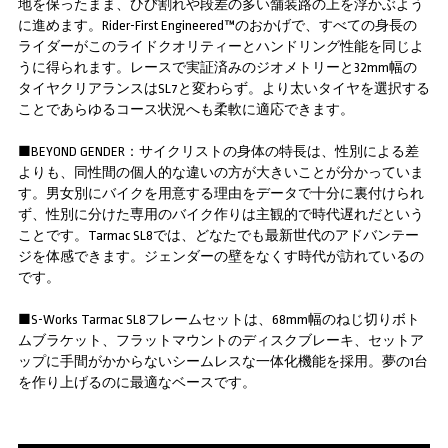
地を保ったまま、ひび割れや段差の多い舗装路の上を浮かぶよう
に進めます。Rider-First Engineered™のおかげで、すべての身長の
ライダーがこのライドクオリティーとハンドリング性能を同じよ
うに得られます。レースで実証済みのジオメトリーと32mm幅の
タイヤクリアランスはSL7と変わらず。より太いタイヤを選択する
ことであらゆるコース状況へも柔軟に適応できます。
■BEYOND GENDER：サイクリストの身体の特長は、性別による差
よりも、同性間の個人的な違いの方が大きいことが分かっていま
す。男女別にバイクを用意する理由をデータで十分に裏付けられ
ず、性別に分けた専用のバイク作りは主観的で時代遅れだという
ことです。Tarmac SL8では、どなたでも最新世代のアドバンテー
ジを体感できます。ジェンダーの壁をなくす時代が訪れているの
です。
■S-Works Tarmac SL8フレームセットは、68mm幅のねじ切りボト
ムブラケット、フラットマウントのディスクブレーキ、セットア
ップに手間がかからないシームレスな一体化機能を採用。夢の1台
を作り上げるのに最適なベースです。