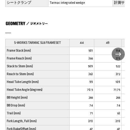
シートクランプ
Tarmac integrated wedge
計測サイ
S-WORKS TARMAC SL8 FRAMESET
44
49
Frame Stack (mm)
501
514
Frame Reach (mm)
366
375
Stack to Stem (mm)
509
522
Reach to Stem (mm)
363
372
Head Tube Length (mm)
99
109
Head Tube Angle (degrees)
70.5
71.75
BB Height (mm)
266
266
BB Drop (mm)
74
74
Trail (mm)
71
63
Fork Length, Full (mm)
370
370
Fork Rake/Offset (mm)
47
47