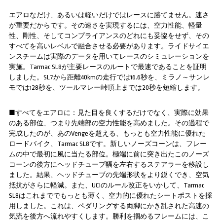
エアロなだけ、あるいは軽いだけではレースに勝てません。速さ
が重要だからです。その速さを実現するには、空力性能、軽量
性、剛性、そしてコンプライアンスのどれにも妥協をせず、その
すべてを高いレベルで融合させる必要があります。ライドサイエ
ンスチームは実際のデータを用いてレースのシミュレーションを
実施。Tarmac SL8が主要レースのルートで最速であることを証明
しました。SL7から距離40kmの走行では16.6秒を、ミラノ～サンレ
モでは128秒を、ツールマレー峠頂上までは20秒を短縮します。
■すべてをエアロに：見た目を良くするだけでなく、実際に効果
のある部位、つまり先端部の空力性能を高めました。その過程で
完成したのが、あのVengeを超える、もっとも空力性能に優れた
ロードバイク、Tarmac SL8です。新しいノーズコーンは、フレー
ムの中で最初に風に当たる部位。極端に前に突き出たこのノーズ
コーンの後方にヘッドチューブ幅を左右するステアラーを移設し
ました。結果、ヘッドチューブの先端形状をより鋭くでき、空気
抵抗がさらに軽減。また、UCIのルール改正をいかして、Tarmac
SL8はこれまででもっとも薄く、空力的に優れたシートポストを採
用しました。これは、ペダリングする両脚にかき乱された高速の
気流を後方へ流れやすくします。勝利を掴めるフレームには、こ