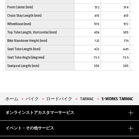
Front Center (mm)
572
574
Chain Stay Length (mm)
410
410
Wheelbase (mm)
970
973
Top Tube Length, Horizontal (mm)
496
509
Bike Standover Height (mm)
723
735
Seat Tube Length (mm)
433
445
Seat Tube Angle (degrees)
75.5
75.5
Seatpost Length (mm)
300
300
ホーム
>
バイク
>
ロードバイク
>
TARMAC
>
S-WORKS TARMAC
オンラインストアカスタマーサービス
イベント・その他サービス