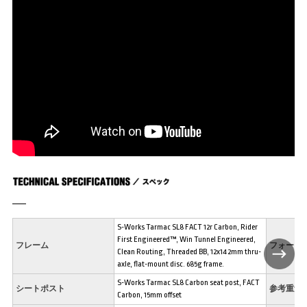
S-Works Tarmac SL8 FACT 12r Carbon, Rider
First Engineered™, Win Tunnel Engineered,
フレーム
フォーク
Clean Routing, Threaded BB, 12x142mm thru-
axle, flat-mount disc. 685g frame.
S-Works Tarmac SL8 Carbon seat post, FACT
シートポスト
参考重量
Carbon, 15mm offset