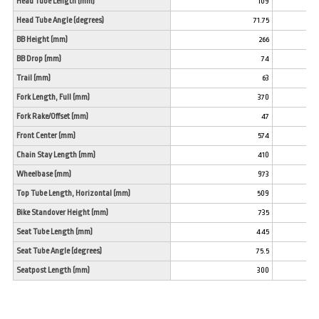
Head Tube Length (mm)
109
Head Tube Angle (degrees)
71.75
BB Height (mm)
266
BB Drop (mm)
74
Trail (mm)
63
Fork Length, Full (mm)
370
Fork Rake/Offset (mm)
47
Front Center (mm)
574
Chain Stay Length (mm)
410
Wheelbase (mm)
973
Top Tube Length, Horizontal (mm)
509
Bike Standover Height (mm)
735
Seat Tube Length (mm)
445
Seat Tube Angle (degrees)
75.5
Seatpost Length (mm)
300