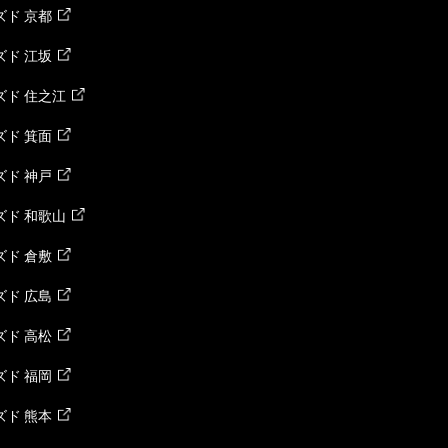
ド 京都
ド 江坂
ズド 住之江
ド 箕面
ド 神戸
ズド 和歌山
ド 倉敷
ド 広島
ド 高松
ド 福岡
ド 熊本