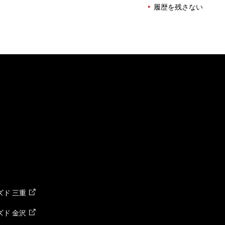
履歴を残さない
ド 三重
ド 金沢