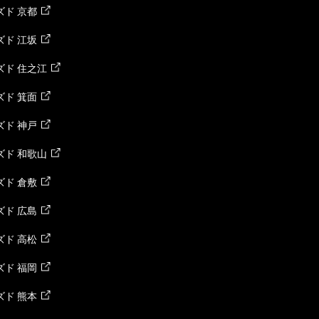
ド 京都
ド 江坂
ズド 住之江
ド 箕面
ド 神戸
ズド 和歌山
ド 倉敷
ド 広島
ド 高松
ド 福岡
ド 熊本