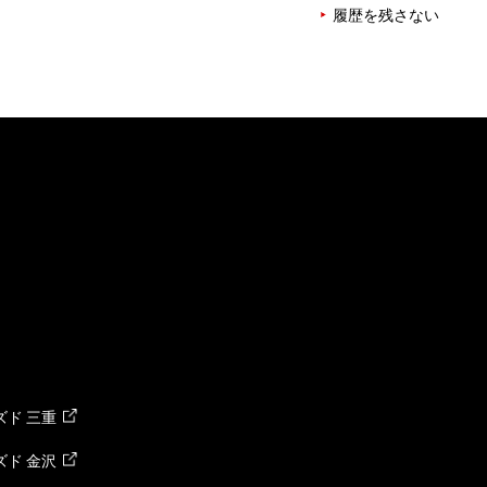
履歴を残さない
ド 三重
ド 金沢