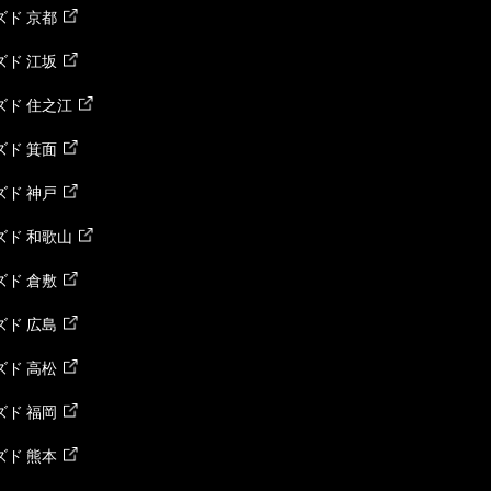
ド 京都
ド 江坂
ズド 住之江
ド 箕面
ド 神戸
ズド 和歌山
ド 倉敷
ド 広島
ド 高松
ド 福岡
ド 熊本