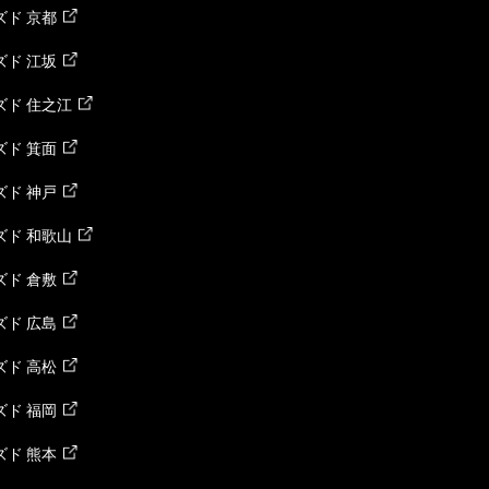
ド 京都
ド 江坂
ズド 住之江
ド 箕面
ド 神戸
ズド 和歌山
ド 倉敷
ド 広島
ド 高松
ド 福岡
ド 熊本