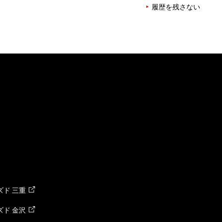
履歴を残さない
ド 三重
ド 金沢