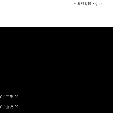
履歴を残さない
ド 三重
ド 金沢