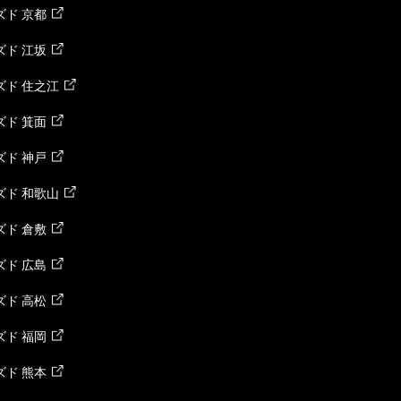
ド 京都
ド 江坂
ズド 住之江
ド 箕面
ド 神戸
ズド 和歌山
ド 倉敷
ド 広島
ド 高松
ド 福岡
ド 熊本