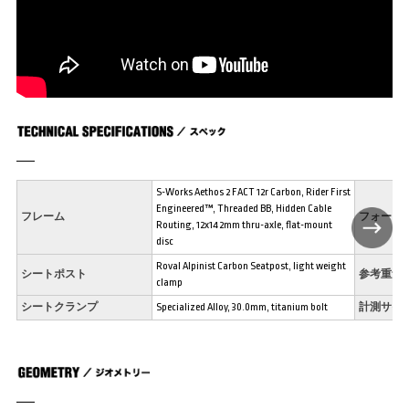
S-Works Aethos 2 FACT 12r Carbon, Rider First
Engineered™, Threaded BB, Hidden Cable
フレーム
フォーク
Routing, 12x142mm thru-axle, flat-mount
disc
Roval Alpinist Carbon Seatpost, light weight
シートポスト
参考重量
clamp
シートクランプ
Specialized Alloy, 30.0mm, titanium bolt
計測サイ