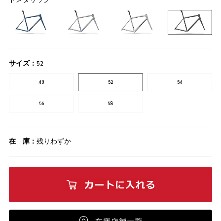
サイズ：
52
49
52
54
56
58
在 庫：
残りわずか