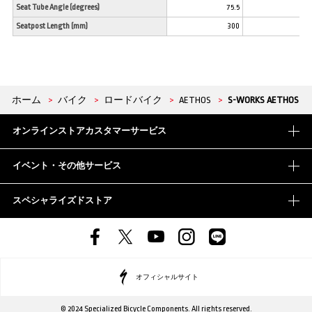
Seat Tube Angle (degrees)
75.5
74
Seatpost Length (mm)
300
30
ホーム
>
バイク
>
ロードバイク
>
AETHOS
>
S-WORKS AETHOS
オンラインストアカスタマーサービス
イベント・その他サービス
スペシャライズドストア
オフィシャルサイト
© 2024 Specialized Bicycle Components. All rights reserved.