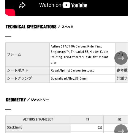
Aethos 2 FACT 10r Carbon, Rider First
Engineered™, Threaded BB, Hidden Cable
フレーム
フォーク
Routing, 12x142mm thru-axle, flat-mount
disc
シートポスト
Roval Alpinist Carbon Seatpost
参考重量
シートクランプ
Specialized Alloy, 30.0mm
計測サイ
AETHOS 2 FRAMESET
49
52
Stack (mm)
522
53