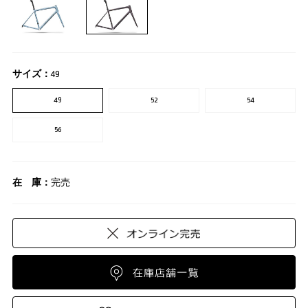
サイズ：
49
49
52
54
56
在 庫：
完売