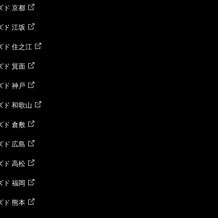
ド 京都
ド 江坂
ズド 住之江
ド 箕面
ド 神戸
ズド 和歌山
ド 倉敷
ド 広島
ド 高松
ド 福岡
ド 熊本