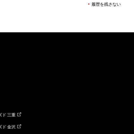
履歴を残さない
ド 三重
ド 金沢