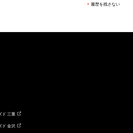
履歴を残さない
ド 三重
ド 金沢