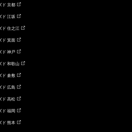
ド 京都
ド 江坂
ズド 住之江
ド 箕面
ド 神戸
ズド 和歌山
ド 倉敷
ド 広島
ド 高松
ド 福岡
ド 熊本