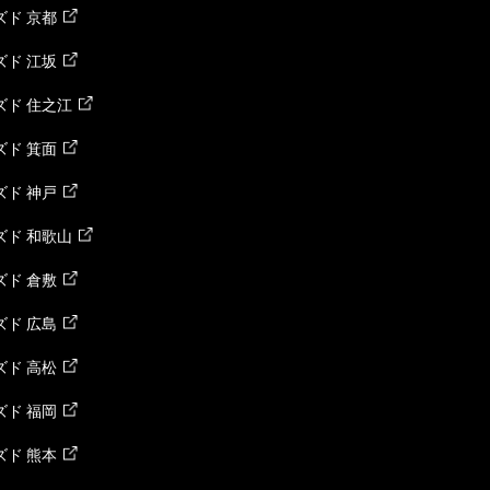
ド 京都
ド 江坂
ズド 住之江
ド 箕面
ド 神戸
ズド 和歌山
ド 倉敷
ド 広島
ド 高松
ド 福岡
ド 熊本