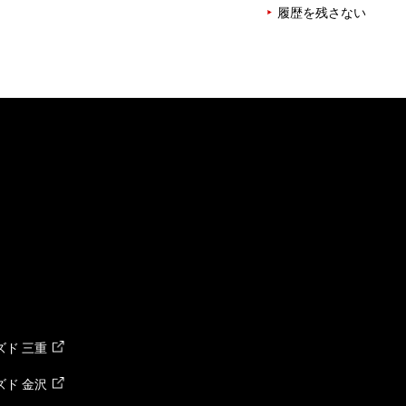
履歴を残さない
ド 三重
ド 金沢