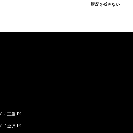
履歴を残さない
ド 三重
ド 金沢