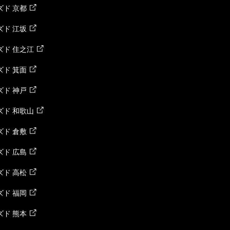
ド 京都
ド 江坂
ズド 住之江
ド 箕面
ド 神戸
ズド 和歌山
ド 倉敷
ド 広島
ド 高松
ド 福岡
ド 熊本