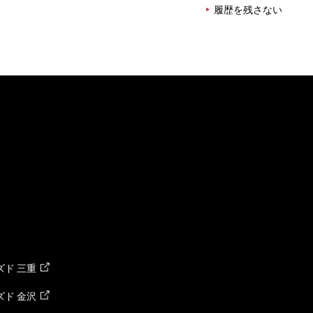
履歴を残さない
ド 三重
ド 金沢