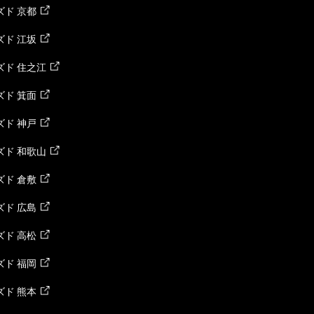
ド 京都
ド 江坂
ズド 住之江
ド 箕面
ド 神戸
ズド 和歌山
ド 倉敷
ド 広島
ド 高松
ド 福岡
ド 熊本