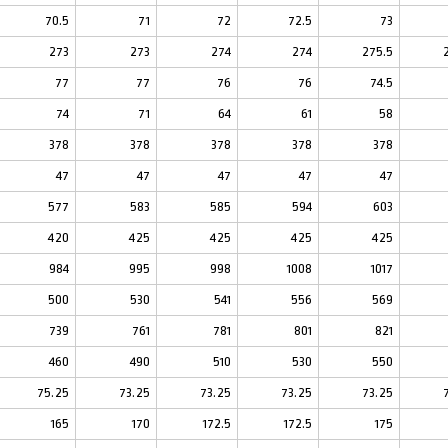
70.5
71
72
72.5
73
273
273
274
274
275.5
77
77
76
76
74.5
74
71
64
61
58
378
378
378
378
378
47
47
47
47
47
577
583
585
594
603
420
425
425
425
425
984
995
998
1008
1017
500
530
541
556
569
739
761
781
801
821
460
490
510
530
550
75.25
73.25
73.25
73.25
73.25
165
170
172.5
172.5
175