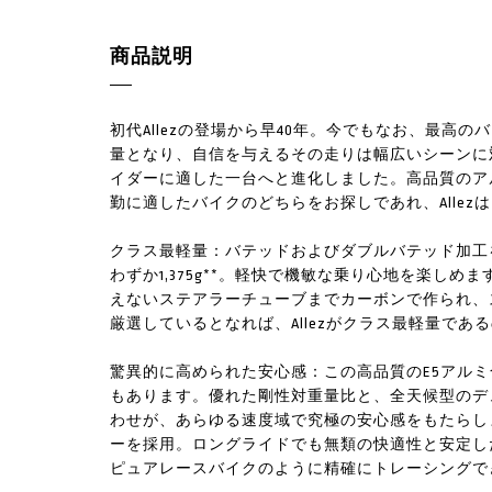
商品説明
初代Allezの登場から早40年。今でもなお、最高
量となり、自信を与えるその走りは幅広いシーンに
イダーに適した一台へと進化しました。高品質のア
勤に適したバイクのどちらをお探しであれ、Alle
クラス最軽量：バテッドおよびダブルバテッド加工
わずか1,375g**。軽快で機敏な乗り心地を楽し
えないステアラーチューブまでカーボンで作られ、
厳選しているとなれば、Allezがクラス最軽量であ
驚異的に高められた安心感：この高品質のE5アル
もあります。優れた剛性対重量比と、全天候型のデ
わせが、あらゆる速度域で究極の安心感をもたらしま
ーを採用。ロングライドでも無類の快適性と安定し
ピュアレースバイクのように精確にトレーシングで