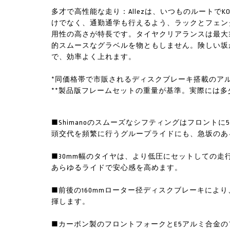
多才で高性能な走り：Allezは、いつものルートで
けでなく、通勤通学も行えるよう、ラックとフェン
用性の高さが特長です。タイヤクリアランスは最大3
的スムースなグラベルを物ともしません。険しい坂
で、効率よく上れます。
*同価格帯で市販されるディスクブレーキ搭載のア
**製品版フレームセットの重量が基準。実際には
■Shimanoのスムーズなシフティングはフロントに5
頭交代を頻繁に行うグループライドにも、急坂のあ
■30mm幅のタイヤは、より低圧にセットしての
あらゆるライドで安心感を高めます。
■前後の160mmローター径ディスクブレーキによ
揮します。
■カーボン製のフロントフォークとE5アルミ合金