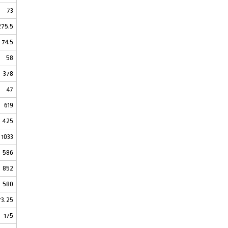
73
275.5
74.5
58
378
47
619
425
1033
586
852
580
73.25
175