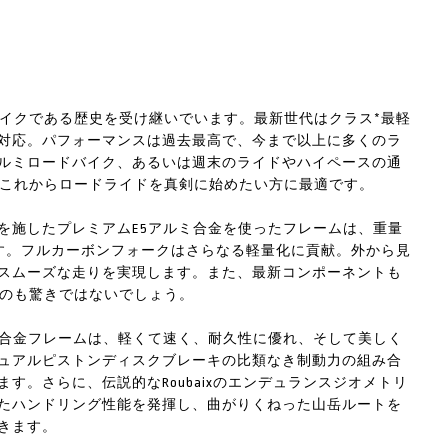
のバイクである歴史を受け継いでいます。最新世代はクラス*最軽
対応。パフォーマンスは過去最高で、今まで以上に多くのラ
ルミロードバイク、あるいは週末のライドやハイペースの通
zはこれからロードライドを真剣に始めたい方に最適です。
を施したプレミアムE5アルミ合金を使ったフレームは、重量
めます。フルカーボンフォークはさらなる軽量化に貢献。外から見
スムーズな走りを実現します。また、最新コンポーネントも
るのも驚きではないでしょう。
ミ合金フレームは、軽くて速く、耐久性に優れ、そして美しく
ュアルピストンディスクブレーキの比類なき制動力の組み合
す。さらに、伝説的なRoubaixのエンデュランスジオメトリ
たハンドリング性能を発揮し、曲がりくねった山岳ルートを
きます。