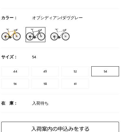
カラー：
オブシディアン/ダヴグレー
サイズ：
54
44
49
52
54
56
58
61
在 庫：
入荷待ち