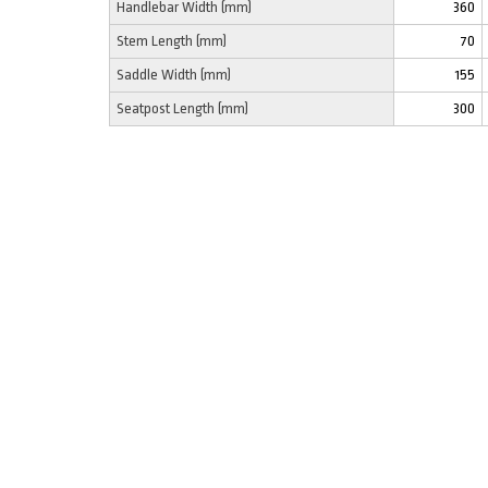
Handlebar Width (mm)
360
Stem Length (mm)
70
Saddle Width (mm)
155
Seatpost Length (mm)
300