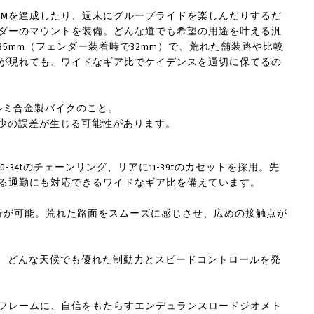
KOMを達成したり、週末にグループライドを楽しんだりするだ
ダーのマウントを装備。どんな道でも希望の用途を叶える汎
5mm（フェンダー装着時で32mm）で、荒れた舗装路や比較
が現れても、ワイドなギア比でケイデンスを適切に保てるの
ルミ合金製バイクのこと。
多少の誤差が生じる可能性があります。
0-34tのチェーンリング、リアに11-39tのカセットを採用。先
る通勤にも対応できるワイドなギア比を備えています。
走行が可能。荒れた路面をスムーズに感じさせ、広めの接触点が
り、どんな天候でも優れた制動力とスピードコントロールを発
のフレームに、自信をもたらすエンデュランスロードジオメト