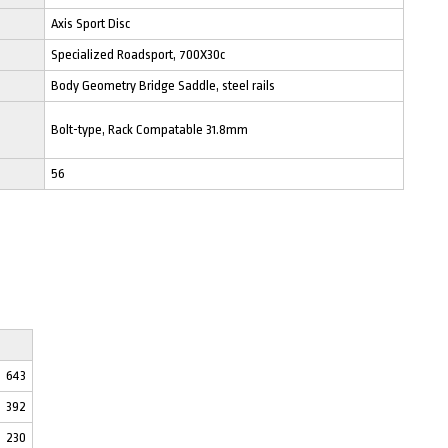
Axis Sport Disc
Specialized Roadsport, 700X30c
Body Geometry Bridge Saddle, steel rails
Bolt-type, Rack Compatable 31.8mm
56
643
392
230