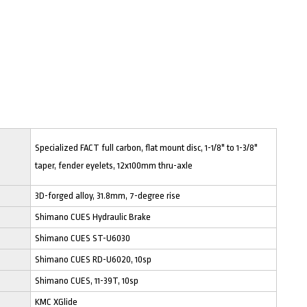
Specialized FACT full carbon, flat mount disc, 1-1/8" to 1-3/8"
taper, fender eyelets, 12x100mm thru-axle
3D-forged alloy, 31.8mm, 7-degree rise
Shimano CUES Hydraulic Brake
Shimano CUES ST-U6030
Shimano CUES RD-U6020, 10sp
Shimano CUES, 11-39T, 10sp
KMC XGlide