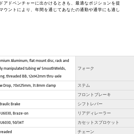
ドアドベンチャーに出かけるときも、最適なポジションを提
マウントにより、年間を通じてあなたの通勤や通学にも適し
emium Aluminum, flat mount disc, rack and
ully manipulated tubing w/ SmoothWelds,
フォーク
ting, threaded BB, 12x142mm thru-axle
low Drop, 70x125mm, 31.8mm clamp
ステム
フロントブレーキ
raulic Brake
シフトレバー
-U6030, Braze-on
リアディレーラー
U6030, 50/34T
カセットスプロケット
readed
チェーン