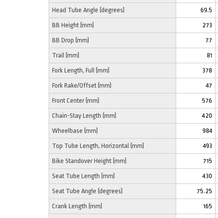
Head Tube Angle (degrees)
69.5
BB Height (mm)
273
BB Drop (mm)
77
Trail (mm)
81
Fork Length, Full (mm)
378
Fork Rake/Offset (mm)
47
Front Center (mm)
576
Chain-Stay Length (mm)
420
Wheelbase (mm)
984
Top Tube Length, Horizontal (mm)
493
Bike Standover Height (mm)
715
Seat Tube Length (mm)
430
Seat Tube Angle (degrees)
75.25
Crank Length (mm)
165